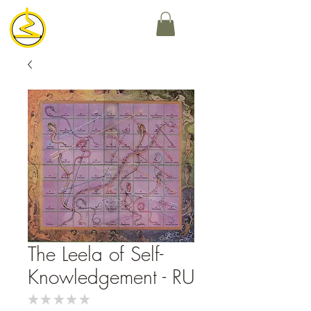
The Leela of Self-
Knowledgement - RU
★
★
★
★
★
0