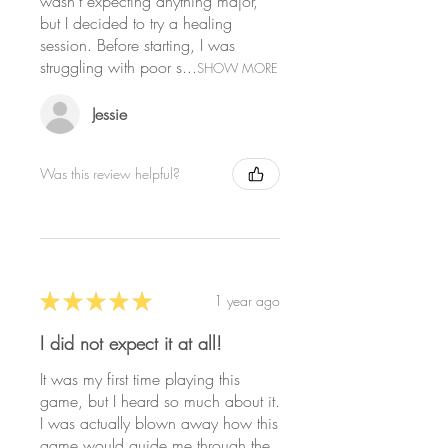
перед нами знания,
wasn’t expecting anything major,
but I decided to try a healing
заключенные в Ведах,
session. Before starting, I was
Шрути, Смрити и Пуранах.
struggling with poor s...
SHOW MORE
Они соответствуют клеткам
игральной доски Лилы -
Jessie
«периодической системы
элементов сознания».
Was this review helpful?
Играть в эту игру - значит
соприкасаться с
божественной мудростью,
которая содержится в
учениях йоги, веданты и
★
★
★
★
★
1 year ago
санкхьи, составляющих
плоть и кровь индуистской
I did not expect it at all!
традиции. В ходе игры вы
It was my first time playing this
автоматически
game, but I heard so much about it.
передвигаетесь по клеткам
I was actually blown away how this
игральной доски, каждая из
game would guide me through the