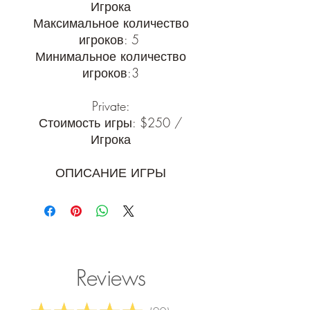
Игрока
Максимальное количество
игроков: 5
Минимальное количество
игроков:3
Private:
Стоимость игры: $250 /
Игрока
ОПИСАНИЕ ИГРЫ
Лила - древняя индийская
настольная игра, дата её
появления неизвестна.
Изначальное название этой
Reviews
игры - Джняна-чаупада
(«джняна» - «знание,
мудрость», «чаупада» - «игра