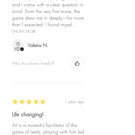
and I came with a clear question in
соответствии со своей
mind. From the very first move, the
кармой, причем игра
game drew me in deeply—far more
заканчивается лишь тогда,
than I expected. I found mysel...
когда игрок полностью
SHOW MORE
проникает в ее смысл,
достигнув Космического
Valeria N.
Сознания.
Игрок бросает кость,
Was this review helpful?
позволяя силам кармы
определить его следующее
положение на доске. Он
проходит через различные
планы бытия, поднимаясь
★
★
★
★
★
1 year ago
по стрелам и опускаясь
вместе со змеями,
Life changing!
стремясь постичь
Art is a masterful facilitator of the
намерение своего Высшего
game of Leela. playing with him led